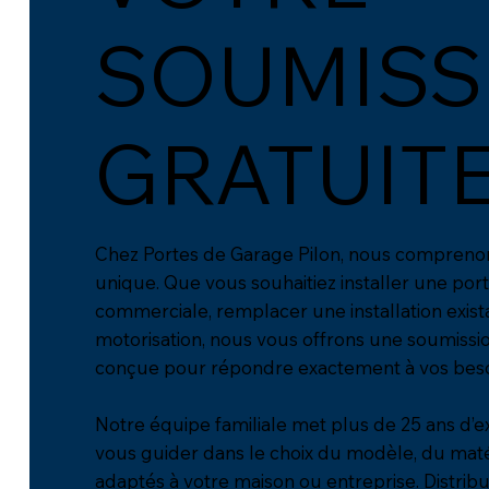
SOUMISS
GRATUITE
Chez Portes de Garage Pilon, nous compreno
unique. Que vous souhaitiez installer une por
commerciale, remplacer une installation exis
motorisation, nous vous offrons une soumissio
conçue pour répondre exactement à vos beso
Notre équipe familiale met plus de 25 ans d’e
vous guider dans le choix du modèle, du maté
adaptés à votre maison ou entreprise. Distribu