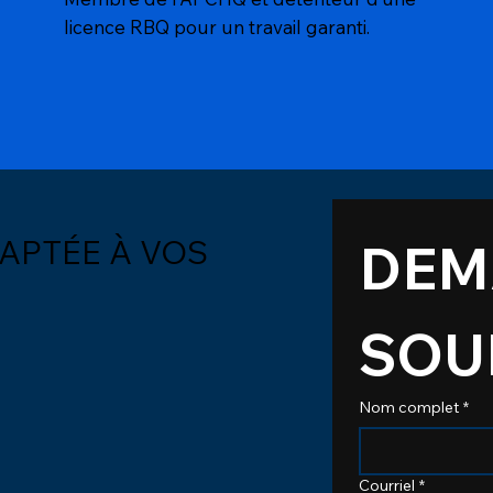
licence RBQ pour un travail garanti.
DAPTÉE À VOS
DEM
SOU
Nom complet
*
Courriel
*