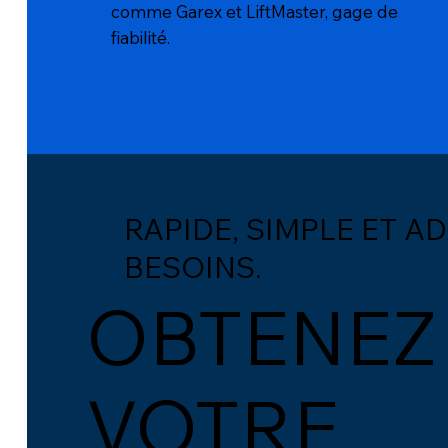
comme Garex et LiftMaster, gage de
fiabilité.
RAPIDE, SIMPLE ET A
BESOINS.
OBTENEZ
VOTRE