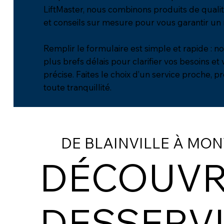
LiftMaster, nous combinons produits de qualité
et conseils sur mesure pour vous garantir un r
Remplir le formulaire est simple et rapide : 
plus brefs délais pour clarifier vos besoins et
précise. Faites le choix d’un service proche, p
toute tranquillité.
DE BLAINVILLE À MON
DÉCOUVR
DESSERVI