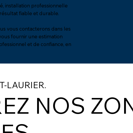
, installation professionnelle
ésultat fiable et durable.
nous vous contacterons dans les
 vous fournir une estimation
rofessionnel et de confiance, en
T-LAURIER.
EZ NOS ZO
ES.